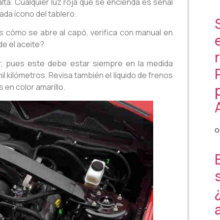
falta. Cualquier luz roja que se encienda es señal
da ícono del tablero.
 cómo se abre al capó, verifica con manual en
e el aceite?
or, pues este debe estar siempre en la medida
l kilómetros. Revisa también el líquido de frenos
as en color amarillo.
o