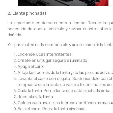
2.¡Llanta pinchada!
Lo importante es darse cuenta a tiempo. Recuerda que, 
necesario detener el vehículo y revisar cuanto antes las
dañarla.
Y si para usted nada es imposible y quiere cambiar la llan
Enciende luces intermitentes.
Oríllate en un lugar seguro e iluminado.
Apaga el carro
Afloja las tuercas de la llanta y no las pierdas de vist
Levanta el carro con el gato: Sosteniéndolo con el c
reloj hasta que la llanta se vea 5 ó 6 centímetros del
Quita la llanta. Pon la llanta que está pinchada deba
Reemplaza la llanta.
Coloca cada una de las tuercas apretándolas manua
Baja el carro. Retira la llanta pinchada.