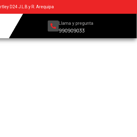
rtley D24 J.L.B.y R. Arequipa
Llama y pregunta
990909033