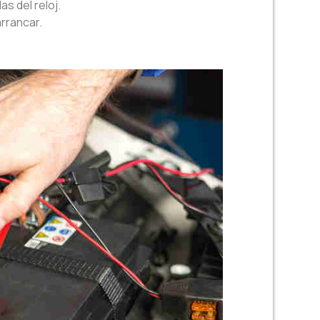
as del reloj.
arrancar.