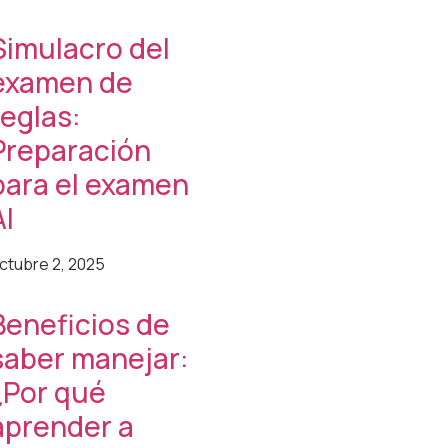
Simulacro del
examen de
reglas:
Preparación
para el examen
AI
ctubre 2, 2025
Beneficios de
saber manejar:
¿Por qué
aprender a