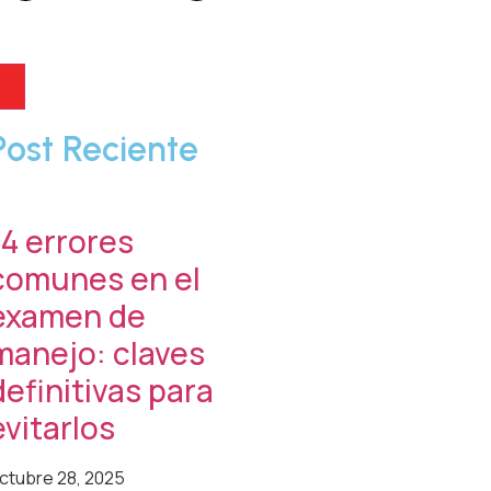
Post Reciente
14 errores
comunes en el
examen de
manejo: claves
definitivas para
evitarlos
ctubre 28, 2025