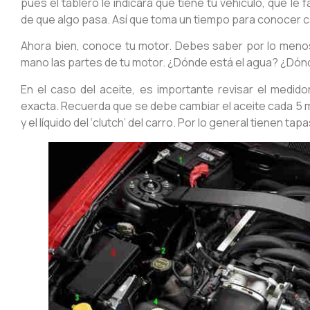
pues el tablero le indicará qué tiene tu vehículo, qué le 
de que algo pasa. Así que toma un tiempo para conocer ca
Ahora bien, conoce tu motor. Debes saber por lo menos
mano las partes de tu motor. ¿Dónde está el agua? ¿Dónd
En el caso del aceite, es importante revisar el medid
exacta. Recuerda que se debe cambiar el aceite cada 5 mi
y el líquido del ‘clutch’ del carro. Por lo general tienen tap