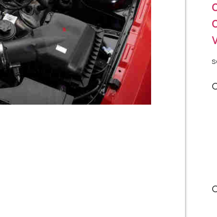
s
C
C